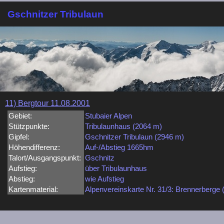
Gschnitzer Tribulaun
11) Bergtour 11.08.2001
Gebiet:
Stubaier Alpen
Stützpunkte:
Tribulaunhaus (2064 m)
Gipfel:
Gschnitzer Tribulaun (2946 m)
Höhendifferenz:
Auf-/Abstieg 1665hm
Talort/Ausgangspunkt:
Gschnitz
Aufstieg:
über Tribulaunhaus
Abstieg:
wie Aufstieg
Kartenmaterial:
Alpenvereinskarte Nr. 31/3: Brennerberge 