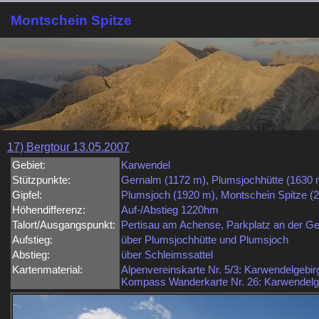
Montschein Spitze
17) Bergtour 13.05.2007
Gebiet:
Karwendel
Stützpunkte:
Gernalm (1172 m), Plumsjochhütte (1630 
Gipfel:
Plumsjoch (1920 m), Montschein Spitze (
Höhendifferenz:
Auf-/Abstieg 1220hm
Talort/Ausgangspunkt:
Pertisau am Achense, Parkplatz an der G
Aufstieg:
über Plumsjochhütte und Plumsjoch
Abstieg:
über Schleimssattel
Kartenmaterial:
Alpenvereinskarte Nr. 5/3: Karwendelgebi
Kompass Wanderkarte Nr. 26: Karwendelge