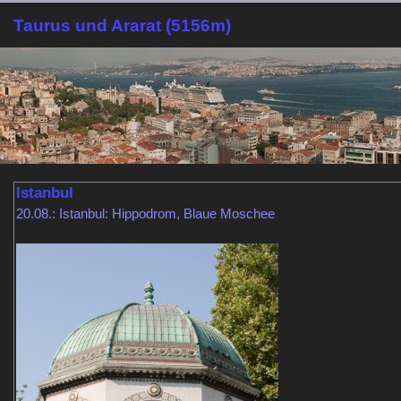
Taurus und Ararat (5156m)
Istanbul
20.08.: Istanbul: Hippodrom, Blaue Moschee