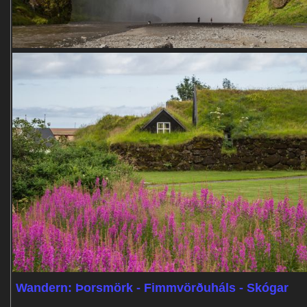
Wandern: Þorsmörk - Fimmvörðuháls - Skógar