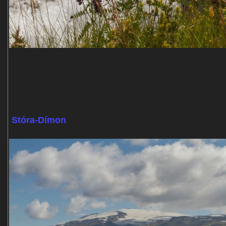
Stóra-Dímon