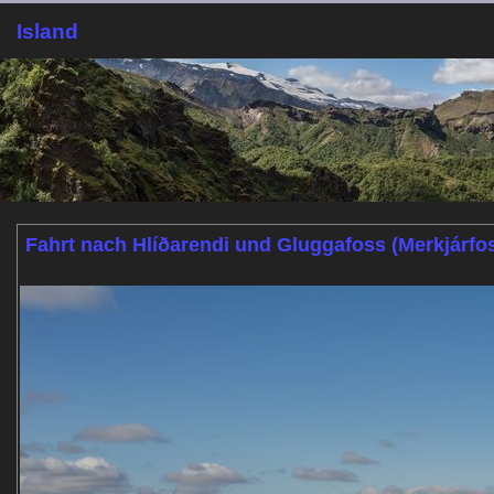
Island
Fahrt nach Hlíðarendi und Gluggafoss (Merkjárfo